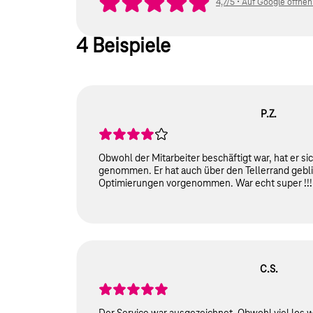
Bewertung: 4,7 von 5 Ster
4,7/5 • Auf Google öffnen
4 Beispiele
P.Z.
3 selected Stars
Obwohl der Mitarbeiter beschäftigt war, hat er sic
genommen. Er hat auch über den Tellerrand gebl
Optimierungen vorgenommen. War echt super !!!
C.S.
4 selected Stars