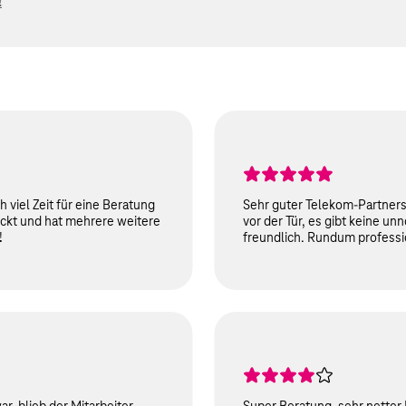
nen auf Google öffnen!
!
5 selected Stars
h viel Zeit für eine Beratung
Sehr guter Telekom-Partnerst
ickt und hat mehrere weitere
vor der Tür, es gibt keine un
!
freundlich. Rundum professi
4 selected Stars