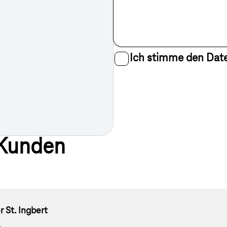
Ich stimme den Da
Anfrage abschicken
 Kunden
n - Telekom Partner St. Ingbert